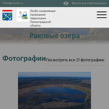
hello@ooptlo.ru
Версия для слабовидящих
Особо охраняемые
природные
территории
Ленинградской
области
Раковые озера
Фотографии
Посмотреть все 21 фотографию