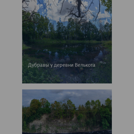
Дубравы у деревни Велькота