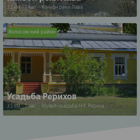
3.2 км
1 час
Каньон реки Лава
Волосовский район
Усадьба Рерихов
3.5 км
1 час
Музей-усадьба Н.К. Рериха