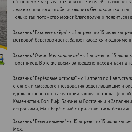
области уже закрываются для посетителей - начинаетс
делается для того, чтобы исключить беспокойство птиц
Только так потомство может благополучно появиться на
Заказник "Раковые озёра" - с 1 апреля по 15 июля зап
метровой береговой зоне. Запрет касается и одноимен
Заказник "Озеро Мелководное" - с 1 апреля по 15 июля
тростников. В это же время запрещено находиться на 
Заказник "Берёзовые острова" - с 1 апреля по 1 август
стоянок и массового гнездования водоплавающих и ок
вдоль островов и на акватории залива, острова Цепной,
Каменистый, Бол. Риф, Близнецы Восточный и Западн
островками, Мал. Берёзовый с прилегающими безымян
Заказник "Белый камень" - с 15 апреля по 15 июля зап
Мох.