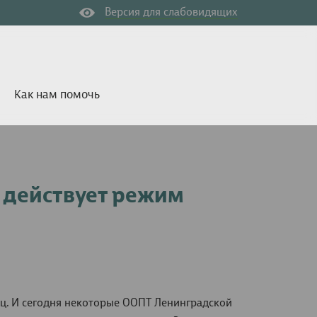
Версия для слабовидящих
Как нам помочь
 действует режим
иц. И сегодня некоторые ООПТ Ленинградской