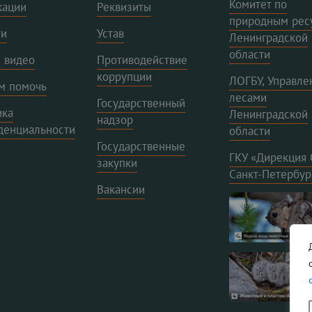
Комитет по
кации
Реквизиты
природным рес
ти
Устав
Ленинградской
области
 видео
Противодействие
коррупции
ЛОГБУ, Управле
м помочь
лесами
Государственный
ика
Ленинградской
надзор
денциальности
области
Государственные
ГКУ «Дирекция
закупки
Санкт-Петербур
Вакансии