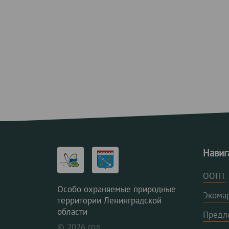
Навиг
ООПТ
Особо охраняемые природные
Экома
территории Ленинградской
области
Предл
© 2026 год