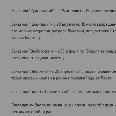
Заказник "Кургальский" - с 15 апреля по 15 июня посещ
Заказник "Кивипарк" - с 20 апреля по 15 июля запрещ
его мелких островов, острова Луковый, полуострова Ст
залива Балтиец.
Заказник "Выборгский" - с 15 апреля по 15 июля запр
стоянок и гнездования птиц.
Заказник "Лебяжий" - с 20 апреля по 15 июля посещен
тростниковых крепей в районе поселка Черная Лахта.
Заказник "Болото Ламмин-Суо" - в бесснежный период
Благодарим Вас за понимание и напоминаем об админи
режима особой охраны.