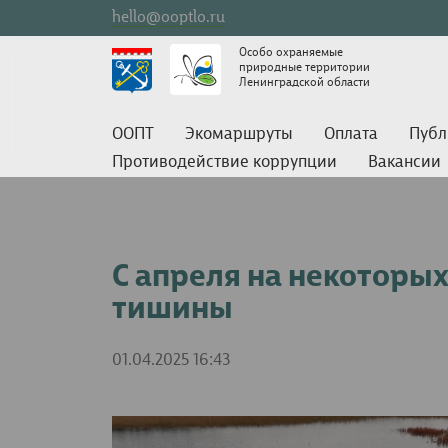
hello@ooptlo.ru
Особо охраняемые
природные территории
Ленинградской области
ООПТ
Экомаршруты
Оплата
Публ
Противодействие коррупции
Вакансии
С апреля на некоторы
тишины
01.04.2025 16:43