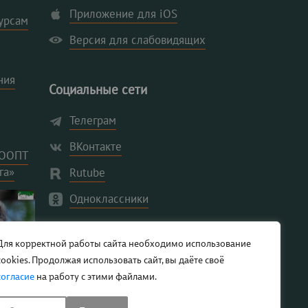
Приложение для iOS
урсам
Версия для слабовидящих
ния
Социальные сети
Телеграм
ВКонтакте
 ООПТ
га»
Rutube
Одноклассники
Для корректной работы сайта необходимо использование
cookies. Продолжая использовать сайт, вы даёте своё
согласие
на работу с этими файлами.