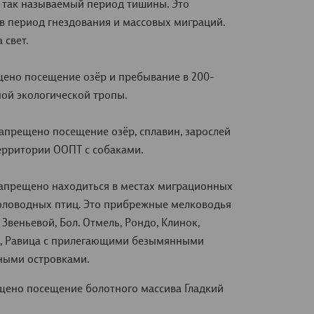
я так называемый период тишины. Это
 в период гнездования и массовых миграций.
 свет.
рещено посещение озёр и пребывание в 200-
ной экологической тропы.
 запрещено посещение озёр, сплавин, зарослей
территории ООПТ с собаками.
а запрещено находиться в местах миграционных
оловодных птиц. Это прибрежные мелководья
 Звеньевой, Бол. Отмель, Рондо, Клинок,
ый, Равица с прилегающими безымянными
ными островками.
рещено посещение болотного массива Гладкий