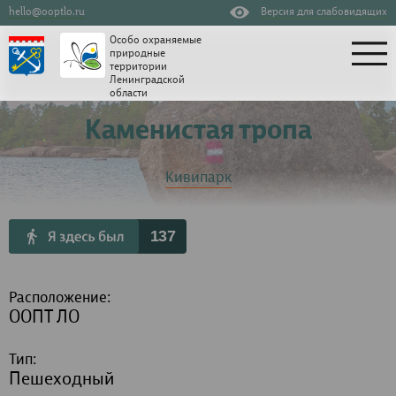
hello@ooptlo.ru
Версия для слабовидящих
Особо охраняемые
природные
территории
Ленинградской
области
Каменистая тропа
Кивипарк
137
Расположение:
ООПТ ЛО
Тип:
Пешеходный