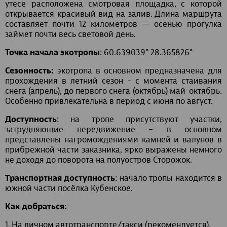
утесе расположена смотровая площадка, с которой
открывается красивый вид на залив. Длина маршрута
составляет почти 12 километров — осенью прогулка
займет почти весь световой день.
Точка начала экотропы
: 60.639039° 28.365826°
Сезонность:
экотропа в основном предназначена для
прохождения в летний сезон - с момента стаивания
снега (апрель), до первого снега (октябрь) май-октябрь.
Особенно привлекательна в период с июня по август.
Доступность
: на тропе присутствуют участки,
затрудняющие передвижение – в основном
представлены нагромождениями камней и валунов в
прибрежной части заказника, ярко выражены немного
не доходя до поворота на полуостров Сторожок.
Транспортная доступность
: начало тропы находится в
южной части посёлка Кубенское.
Как добраться:
1. На личном автотранспорте/такси (рекомендуется).