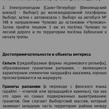
2. Электропоездом (Санкт-Петербург (Финляндский
вокзал) – Выборг) до железнодорожной платформы
Выборг, затем с автовокзала г. Выборг на автобусе №
148 в направлении Чулково до остановки «Чулково».
Затем пройти пешком 3 км из посёлка Чулково по
лесной дороге и по территории посёлка Кубенское к
началу тропы.
Достопримечательности и объекты интереса
Сельги
(грядообразные формы ледникового рельефа),
образованные гранитами рапакиви, – являющиеся
характерным элементом ландшафта заказника, хорошо
просматриваются на маршруте.
Граниты рапакиви
(в переводе с финского языка
rapakivi – «гнилой или крошащийся камень»), так как
это один из самых подверженных выветриванию
гранитов. Они слагают Выборгский массив, который
занимает западную часть территории района между