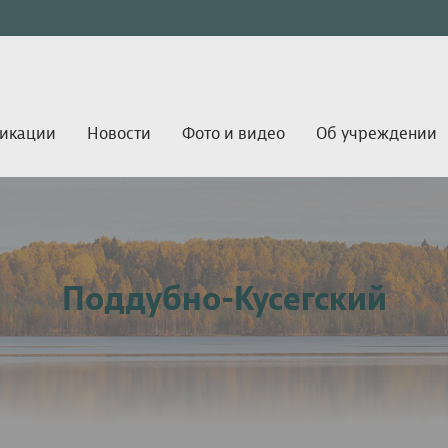
икации
Новости
Фото и видео
Об учреждении
Поддубно-Кусегский