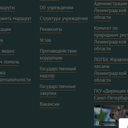
Администрации
ршруты
Об учреждении
Ленинградской
области
ожить маршрут
Структура учреждения
Комитет по
кации
Реквизиты
природным рес
ти
Устав
Ленинградской
области
 видео
Противодействие
коррупции
ЛОГБУ, Управле
м помочь
лесами
Государственный
ика
Ленинградской
надзор
денциальности
области
Государственные
ГКУ «Дирекция
закупки
Санкт-Петербур
Вакансии