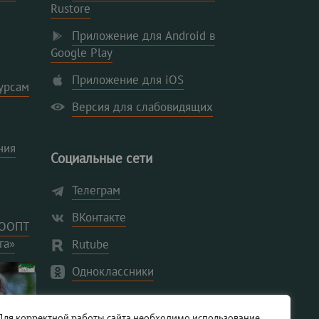
Rustore
Приложение для Android в
Google Play
Приложение для iOS
урсам
Версия для слабовидящих
ния
Социальные сети
Телеграм
ВКонтакте
 ООПТ
га»
Rutube
Одноклассники
Для корректной работы сайта необходимо использование