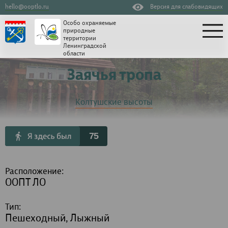
hello@ooptlo.ru
Версия для слабовидящих
Особо охраняемые
природные
территории
Ленинградской
области
Заячья тропа
Колтушские высоты
75
Расположение:
ООПТ ЛО
Тип:
Пешеходный, Лыжный