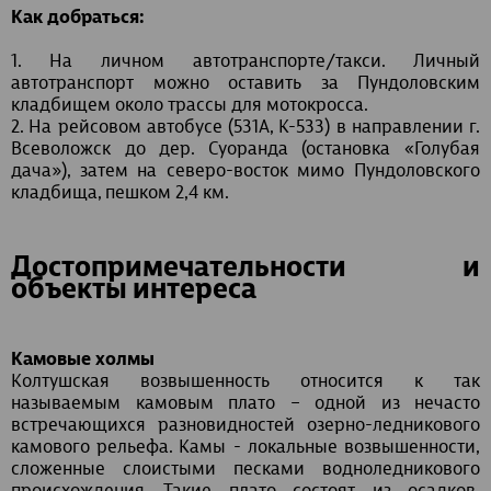
Как добраться:
1. На личном автотранспорте/такси. Личный
автотранспорт можно оставить за Пундоловским
кладбищем около трассы для мотокросса.
2. На рейсовом автобусе (531А, К-533) в направлении г.
Всеволожск до дер. Суоранда (остановка «Голубая
дача»), затем на северо-восток мимо Пундоловского
кладбища, пешком 2,4 км.
Достопримечательности и
объекты интереса
Камовые холмы
Колтушская возвышенность относится к так
называемым камовым плато – одной из нечасто
встречающихся разновидностей озерно-ледникового
камового рельефа. Камы - локальные возвышенности,
сложенные слоистыми песками водноледникового