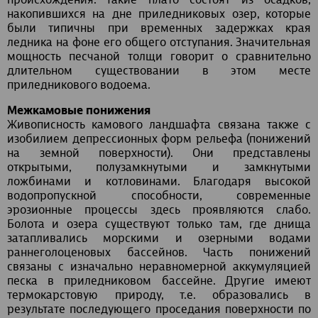
происхождения. Такие плато состоят из осадков,
накопившихся на дне приледниковых озер, которые
были типичны при временных задержках края
ледника на фоне его общего отступания. Значительная
мощность песчаной толщи говорит о сравнительно
длительном существовании в этом месте
приледникового водоема.
Межкамовые понижения
Живописность камового ландшафта связана также с
изобилием депрессионных форм рельефа (понижений
на земной поверхности). Они представлены
открытыми, полузамкнутыми и замкнутыми
ложбинами и котловинами. Благодаря высокой
водопропускной способности, современные
эрозионные процессы здесь проявляются слабо.
Болота и озера существуют только там, где днища
затапливались морскими и озерными водами
раннеголоценовых бассейнов. Часть понижений
связаны с изначально неравномерной аккумуляцией
песка в приледниковом бассейне. Другие имеют
термокарстовую природу, т.е. образовались в
результате последующего проседания поверхности по