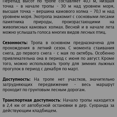
Перепад высот по тропе составляет 40,1 м, низшая
точка – в начале тропы - 30 м над уровнем моря,
высшая точка – вершина камового холма – 70,1 м над
уровнем моря. Экотропа знакомит с сосновыми лесами
памятника природы, произрастающими на
живописных камовых холмах. Весной и в начале лета
можно услышать голоса многих видов лесных птиц.
Сезонность:
Тропа в основном предназначена для
прохождения в летний сезон. С момента стаивания
снега, до первого снега - с мая по октябрь. Особенно
привлекательна она в период с июня по август. Кроме
того, можно использовать тропу для зимних лыжных
прогулок в период с декабря по март.
Доступность:
На тропе нет участков, значительно
затрудняющих передвижение - весь маршрут
проходит по грунтовым лесным дорогам.
Транспортная доступность
: Начало тропы находится
в 2,4 км от автобусной остановки в дер. Суоранда за
действующим кладбищем.